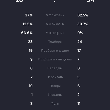
37%
62.5%
% 2 очковых
12.5%
30.7%
% 3 очковых
66.6%
0%
% штрафных
28
24
Подборы
19
17
Подборы в защите
9
7
Подборы в нападении
0
0
Передачи
2
5
Перехваты
10
6
Потери
1
2
Блокшоты
8
11
Фолы