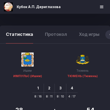
Кубок А.П. Дериглазова
Статистика
Протокол
Ход игры
Ишим
Тюмень
ИМПУЛЬС (Ишим)
ТЮМЕНЬ (Тюмень)
1
2
3
4
8 : 16
8 : 11
8 : 10
4 : 17
28
:
54